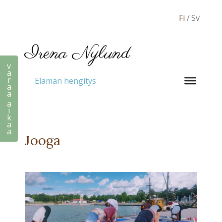
Fi
Sv
Irena Nylund
v
a
r
Elämän hengitys
a
a
a
i
k
a
a
Jooga