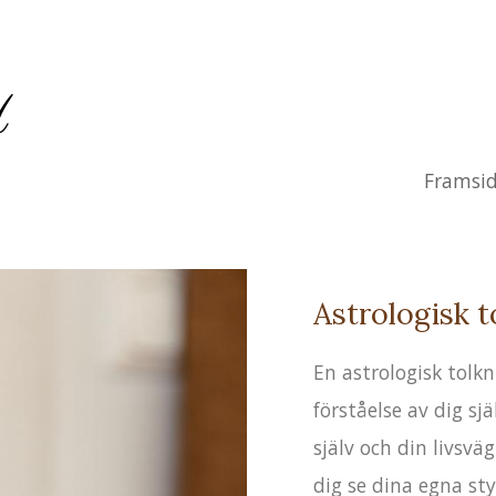
d
Framsi
Astrologisk t
En astrologisk tolkn
förståelse av dig sj
själv och din livsvä
dig se dina egna sty